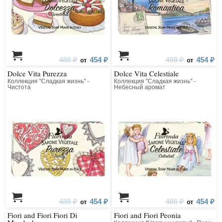
488 ₽
454 ₽
488 ₽
454 ₽
от
от
Dolce Vita Purezza
Dolce Vita Celestiale
Коллекция "Сладкая жизнь" -
Коллекция "Сладкая жизнь" -
Чистота
Небесный аромат
488 ₽
454 ₽
488 ₽
454 ₽
от
от
Fiori and Fiori Fiori Di
Fiori and Fiori Peonia