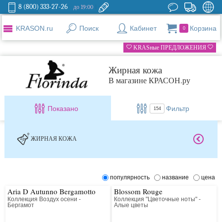
8 (800) 333-27-26
до 19:00
KRASON.ru
Поиск
Кабинет
Корзина
0
KRASные ПРЕДЛОЖЕНИЯ
Жирная кожа
В магазине КРАСОН.ру
Показано
Фильтр
154
ЖИРНАЯ КОЖА
популярность
название
цена
Aria D Autunno Bergamotto
Blossom Rouge
Коллекция Воздух осени -
Коллекция "Цветочные ноты" -
Бергамот
Алые цветы