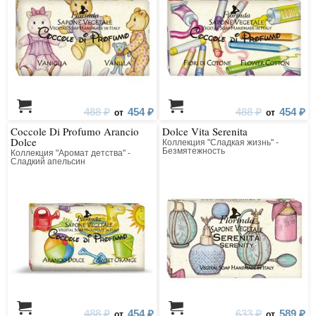
488 ₽
454 ₽
488 ₽
454 ₽
от
от
Coccole Di Profumo Arancio
Dolce Vita Serenita
Dolce
Коллекция "Сладкая жизнь" -
Безмятежность
Коллекция "Аромат детства" -
Сладкий апельсин
488 ₽
454 ₽
633 ₽
589 ₽
от
от