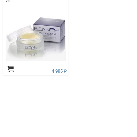
губ
4 995 ₽