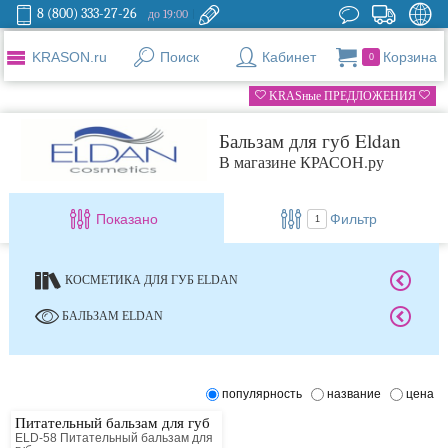
8 (800) 333-27-26
до 19:00
KRASON.ru
Поиск
Кабинет
Корзина
0
KRASные ПРЕДЛОЖЕНИЯ
Бальзам для губ Eldan
В магазине КРАСОН.ру
Показано
Фильтр
1
КОСМЕТИКА ДЛЯ ГУБ ELDAN
БАЛЬЗАМ ELDAN
популярность
название
цена
Питательный бальзам для губ
ELD-58 Питательный бальзам для