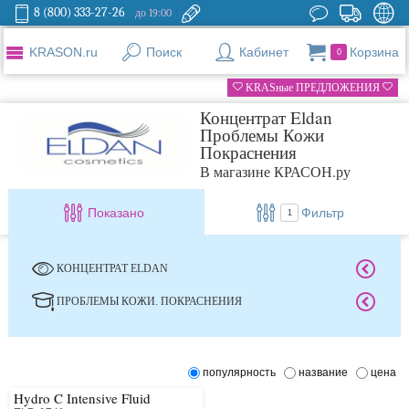
8 (800) 333-27-26
до 19:00
KRASON.ru
Поиск
Кабинет
Корзина
0
KRASные ПРЕДЛОЖЕНИЯ
Концентрат Eldan
Проблемы Кожи
Покраснения
В магазине КРАСОН.ру
Показано
Фильтр
1
КОНЦЕНТРАТ ELDAN
ПРОБЛЕМЫ КОЖИ. ПОКРАСНЕНИЯ
популярность
название
цена
Hydro C Intensive Fluid