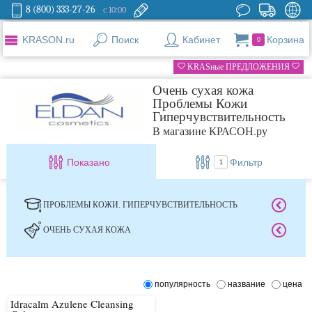
8 (800) 333-27-26
с 10:00
KRASON.ru
Поиск
Кабинет
Корзина
0
KRASные ПРЕДЛОЖЕНИЯ
Очень сухая кожа
Проблемы Кожи
Гиперчувствительность
В магазине КРАСОН.ру
Показано
Фильтр
1
ПРОБЛЕМЫ КОЖИ. ГИПЕРЧУВСТВИТЕЛЬНОСТЬ
ОЧЕНЬ СУХАЯ КОЖА
популярность
название
цена
Idracalm Azulene Cleansing