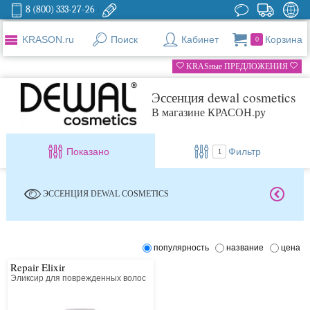
8 (800) 333-27-26
KRASON.ru
Поиск
Кабинет
Корзина
0
KRASные ПРЕДЛОЖЕНИЯ
Эссенция dewal cosmetics
В магазине КРАСОН.ру
Показано
Фильтр
1
ЭССЕНЦИЯ DEWAL COSMETICS
популярность
название
цена
Repair Elixir
Эликсир для поврежденных волос