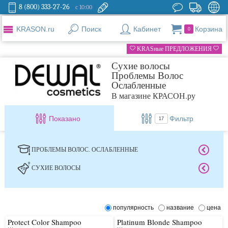
8 (800) 333-27-26
с 10:00
KRASON.ru
Поиск
Кабинет
Корзина
0
KRASные ПРЕДЛОЖЕНИЯ
Сухие волосы
Проблемы Волос
Ослабленные
В магазине КРАСОН.ру
Показано
Фильтр
17
ПРОБЛЕМЫ ВОЛОС. ОСЛАБЛЕННЫЕ
СУХИЕ ВОЛОСЫ
популярность
название
цена
Protect Color Shampoo
Platinum Blonde Shampoo