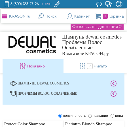
8 (800) 333-27-26
с 10:00
KRASON.ru
Поиск
Кабинет
Корзина
0
KRASные ПРЕДЛОЖЕНИЯ
Шампунь dewal cosmetics
Проблемы Волос
Ослабленные
В магазине КРАСОН.ру
Показано
Фильтр
7
ШАМПУНЬ DEWAL COSMETICS
ПРОБЛЕМЫ ВОЛОС. ОСЛАБЛЕННЫЕ
популярность
название
цена
Protect Color Shampoo
Platinum Blonde Shampoo