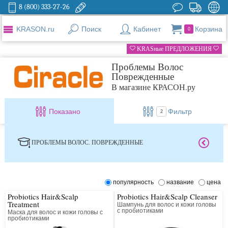
8 (800) 333-27-26
KRASON.ru
Поиск
Кабинет
Корзина
0
KRASные ПРЕДЛОЖЕНИЯ
Проблемы Волос
Поврежденные
В магазине КРАСОН.ру
Показано
Фильтр
2
ПРОБЛЕМЫ ВОЛОС. ПОВРЕЖДЕННЫЕ
популярность
название
цена
Probiotics Hair&Scalp
Probiotics Hair&Scalp Cleanser
Treatment
Шампунь для волос и кожи головы
с пробиотиками
Маска для волос и кожи головы с
пробиотиками