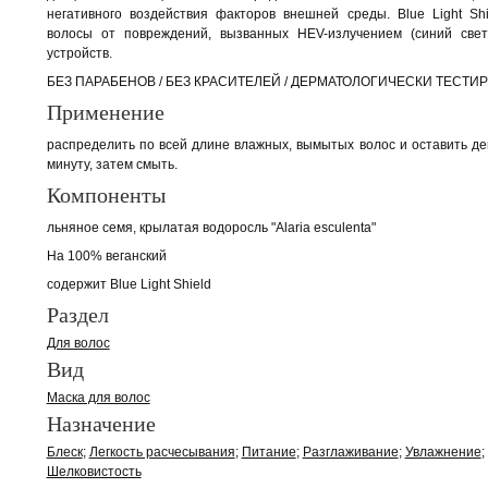
негативного воздействия факторов внешней среды. Blue Light Sh
волосы от повреждений, вызванных HEV-излучением (синий свет
устройств.
БЕЗ ПАРАБЕНОВ / БЕЗ КРАСИТЕЛЕЙ / ДЕРМАТОЛОГИЧЕСКИ ТЕСТИ
Применение
распределить по всей длине влажных, вымытых волос и оставить де
минуту, затем смыть.
Компоненты
льняное семя, крылатая водоросль "Alaria esculenta"
На 100% веганский
содержит Blue Light Shield
Раздел
Для волос
Вид
Маска для волос
Назначение
Блеск
Легкость расчесывания
Питание
Разглаживание
Увлажнение
Шелковистость