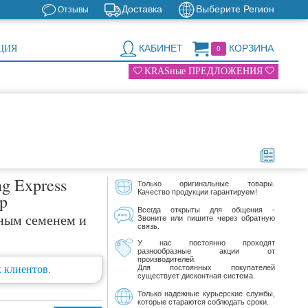
Доставка
Выберите Регион
Отзывы
КАБИНЕТ
КОРЗИНА
ЦИЯ
0
KRASные ПРЕДЛОЖЕНИЯ
ng Express
Только оригинальные товары.
Качество продукции гарантируем!
lp
Всегда открыты для общения -
ным семенем и
Звоните или пишите через обратную
связь.
У нас постоянно проходят
разнообразные акции от
производителей.
 клиентов.
Для постоянных покупателей
существует дисконтная система.
Только надежные курьерские службы,
которые стараются соблюдать сроки.