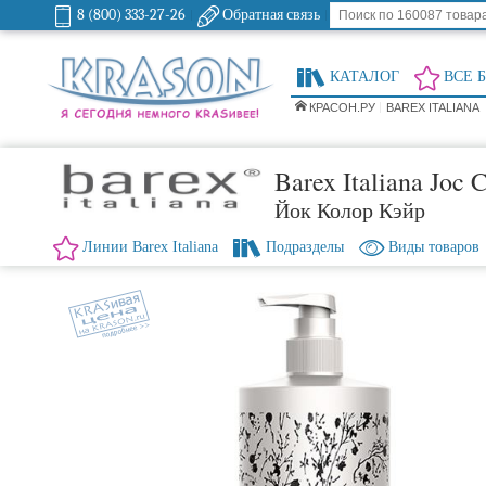
8 (800) 333-27-26
Обратная связь
КАТАЛОГ
ВСЕ 
КРАСОН.РУ
BAREX ITALIANA
Barex Italiana Joc 
Йок Колор Кэйр
Линии Barex Italiana
Подразделы
Виды товаров