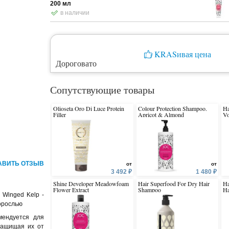
200 мл
в наличии
KRASивая цена
Дороговато
Сопутствующие товары
Olioseta Oro Di Luce Protein
Colour Protection Shampoo.
Ha
Filler
Apricot & Almond
Vo
АВИТЬ ОТЗЫВ
от
от
3 492 ₽
1 480 ₽
Shine Developer Meadowfoam
Hair Superfood For Dry Hair
Ha
Flower Extract
Shampoo
Ha
 Winged Kelp -
орослью
мендуется для
защищая их от