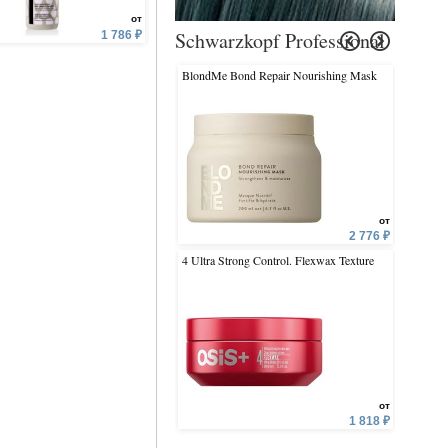
от
от
Schwarzkopf Professional
1 786 ₽
2 399 ₽
1 
BlondMe Bond Repair Nourishing Mask
Igora Roy
от
2 776 ₽
4 Ultra Strong Control. Flexwax Texture
Igora Vi
от
1 818 ₽