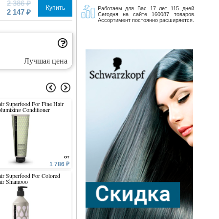
2 386 ₽
Купить
Работаем для Вас 17 лет 115 дней.
2 147 ₽
Сегодня на сайте 160087 товаров.
Ассортимент постоянно расширяется.
Лучшая цена
ir Superfood For Fine Hair
Hair Superfood For Colored
Крем-краска с
lumizing Conditioner
Hair Conditioner
микропигментами
PERMESSE
от
от
1 786 ₽
1 786 ₽
1 
ir Superfood For Colored
Frequent Use Universal
Colour Protection Conditio
ir Shampoo
Shampoo For All Hair Types
Apricot & Almond