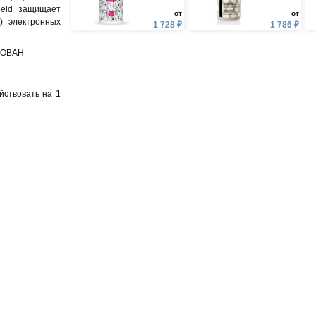
ield защищает
от
от
) электронных
1 728 ₽
1 786 ₽
РОВАН
йствовать на 1